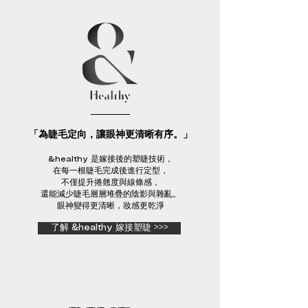
「為睫毛定向，讓眼神更清晰有序。」
&healthy 是嫁接後的塑睫技術，
在每一根睫毛完成後進行定型，
不僅提升捲翹度與線條感，
還能減少睫毛層層堆疊的陰影與雜亂。
眼神變得更清晰，妝感更乾淨
了解 &healthy 嫁接塑睫 >>>