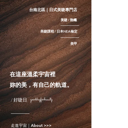
台南北區｜日式美睫專門店
美睫 / 熱蠟
美睫課程 / 日本NEA檢定
美甲
在這座溫柔宇宙裡
妳的美，有自己的軌道。
/ 好睫日
走進宇宙｜About >>>