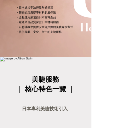
・日本嫁接手法輕盈無感舒適
・醫療級親膚膠帶材料肌膚保護
​・全程使用嚴選自日本材料產品
​・嚴選來自品質保證日本材料服務
・以育睫概念提供安全無負擔的美睫嫁接方式
​・提供專業、安全、衛生的美睫服務
美睫服務
｜ 核心特色一覽 ｜
​日本專利美睫技術引入