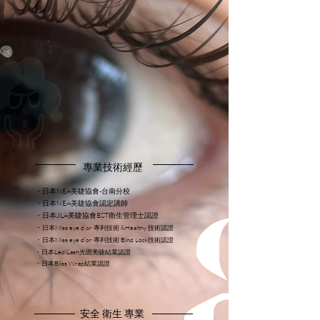
​專業技術經歷
・日本NEA美睫協會-台南分校
・日本NEA美睫協會認定講師
​・日本JLA美睫協會BST衛生管理士認證
・
日本Miss eye d’or 專利技術 &Healthy 技術認證
・
日本Miss eye d’or 專利技術 Bind Lock技術認證
・日本LediLash光固美睫結業認證
​・日本Bliss Wrap結業認證
安全 衛生 專業