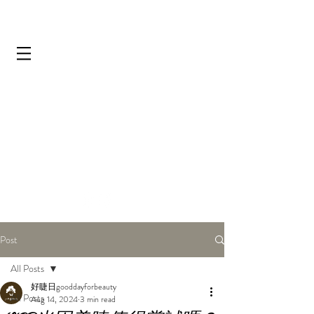
Post
All Posts
好睫日gooddayforbeauty
All Posts
Aug 14, 2024
3 min read