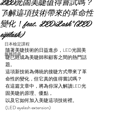
LED光固美睫值得嘗試嗎？
職人筆記｜Working Notes
了解這項技術帶來的革命性
美睫｜Lash
變化！feat. LEDiLash®(LED
QA
eyelash)
熱蠟｜Wax
日本檢定課程
隨著美睫技術的日益進步，LED光固美
服務指南
睫已經成為美睫師和顧客之間的熱門話
題。
這項新技術為傳統的接睫方式帶來了革
命性的變化，但它真的值得嘗試嗎？
在這篇文章中，將為你深入解讀LED光
固美睫的原理、優點，
以及它如何加入美睫這項技術裡。
(LED eyelash extension)