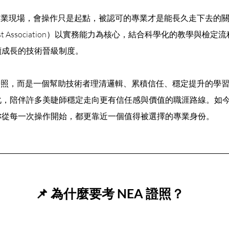
現場，會操作只是起點，被認可的專業才是能長久走下去的關鍵
yelist Association）以實務能力為核心，結合科學化的教學與
續成長的技術晉級制度。
，而是一個幫助技術者理清邏輯、累積信任、穩定提升的學習架
，陪伴許多美睫師穩定走向更有信任感與價值的職涯路線。​如
妳從每一次操作開始，都更靠近一個值得被選擇的專業身份。
📌 為什麼要考 NEA 證照？