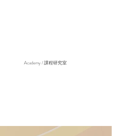
Home / 首頁
About / 關於我們
Booking / 預約方式
Notes / 服務指南
Academy / 課程研究室
Stories / 職人誌
Gallery / 作品藝廊
Shop / 周邊選品