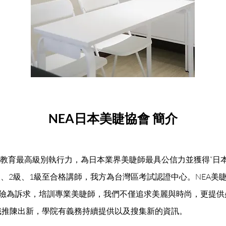
NEA日本美睫協會 簡介
睫教育最高級別執行力，為日本業界美睫師最具公信力並獲得“日
級、2級、1級至合格講師，我方為台灣區考試認證中心。NEA美
風險為訴求，培訓專業美睫師，我們不僅追求美麗與時尚，更提
識推陳出新，學院有義務持續提供以及搜集新的資訊。