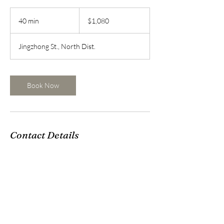
1,080
新
40 min
4
$1,080
台
0
幣
m
Jingzhong St., North Dist.
i
n
Book Now
Contact Details
台灣台南市北區公園路487巷19號
mandy3292002@gmail.com