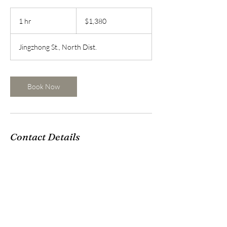
1,380
新
1 hr
1
$1,380
台
h
幣
Jingzhong St., North Dist.
Book Now
Contact Details
台灣台南市北區公園路487巷19號
mandy3292002@gmail.com