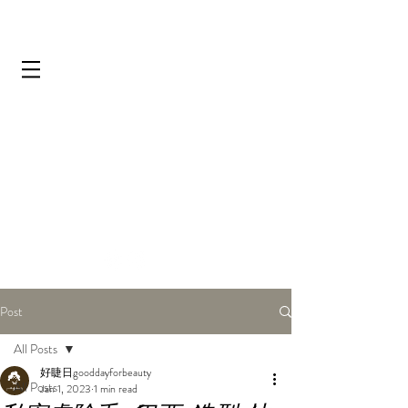
Post
All Posts
好睫日gooddayforbeauty
All Posts
Jan 1, 2023
1 min read