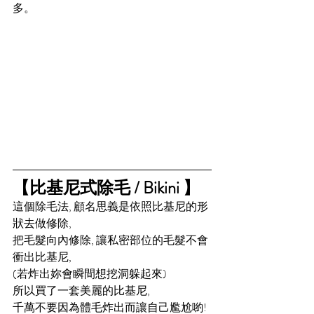
多。
【比基尼式除毛 / Bikini 】 
這個除毛法, 顧名思義是依照比基尼的形
狀去做修除, 
把毛髮向內修除, 讓私密部位的毛髮不會
衝出比基尼, 
(若炸出妳會瞬間想挖洞躲起來) 
所以買了一套美麗的比基尼, 
千萬不要因為體毛炸出而讓自己尷尬喲! 