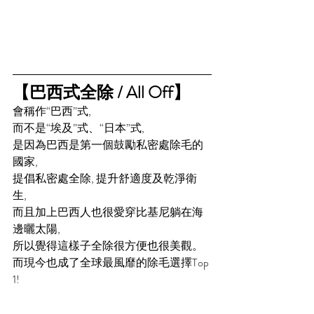
【巴西式全除 / All Off】 
會稱作“巴西”式, 
而不是“埃及”式、“日本”式, 
是因為巴西是第一個鼓勵私密處除毛的
國家, 
提倡私密處全除, 提升舒適度及乾淨衛
生, 
而且加上巴西人也很愛穿比基尼躺在海
邊曬太陽,
所以覺得這樣子全除很方便也很美觀。 
而現今也成了全球最風靡的除毛選擇Top 
1!