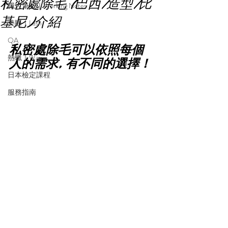
私密處除毛 (巴西/造型/比
職人筆記｜Working Notes
基尼)介紹
美睫｜Lash
QA
私密處除毛可以依照每個
熱蠟｜Wax
人的需求, 有不同的選擇！
日本檢定課程
服務指南