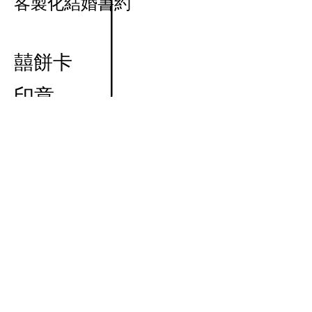
客製化結婚書約
囍餅卡
印章
​婚禮影片製作
賓卡
桌卡/桌圖
​背板/掛畫
插畫/動畫設計
Illustration & Animation