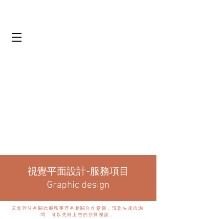
​視覺平面設計-服務項目
Graphic design
若您對於有關此服務事宜有相關合作意願，請您先來信詢
問，可以先附上您的預算謝謝。