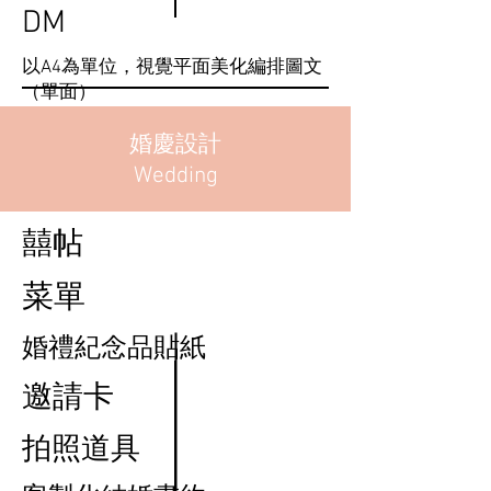
DM
以A4為單位，視覺平面美化編排圖文
（單面）
婚慶設計
Wedding
​囍帖
菜單
婚禮紀念品貼紙
邀請卡
拍照道具