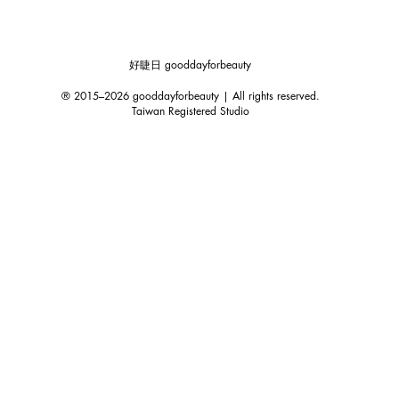
好睫日 gooddayforbeauty
® 2015–2026 gooddayforbeauty | All rights reserved.
Taiwan Registered Studio