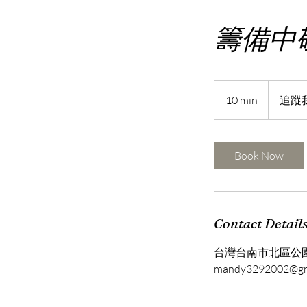
籌備中敬
追
蹤
10 min
1
追蹤
我
0
們
掌
m
握
新
i
Book Now
消
息
n
唷
＾
＾
Contact Detail
台灣台南市北區公園
mandy3292002@gm