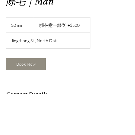
除毛｜Man
(擇
任
20 min
2
(擇任意一部位) +$500
意
0
一
m
部
Jingzhong St., North Dist.
位)
i
+$500
n
Book Now
Contact Details
台灣台南市北區公園路487巷19號
mandy3292002@gmail.com