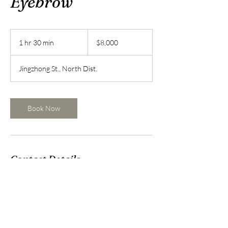
Eyebrow
8,000
新
1 hr 30 min
1
$8,000
台
h
幣
3
Jingzhong St., North Dist.
0
m
i
n
Book Now
Contact Details
台灣台南市北區公園路487巷19號
mandy3292002@gmail.com