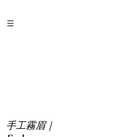
手工霧眉｜