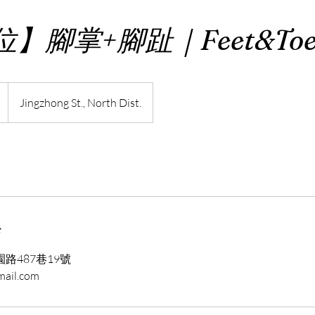
】腳掌+腳趾｜Feet&Toe
Jingzhong St., North Dist.
s
路487巷19號
ail.com