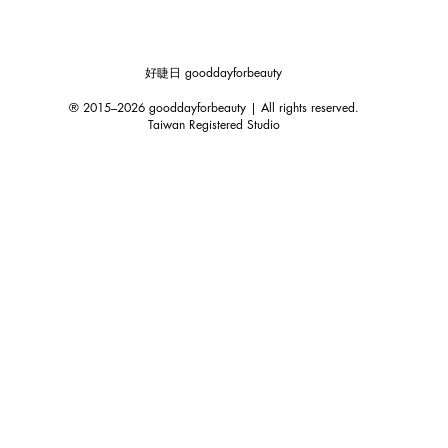
好睫日 gooddayforbeauty
® 2015–2026 gooddayforbeauty | All rights reserved.
Taiwan Registered Studio