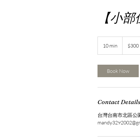
【小部位
300
新
10 min
1
$300
台
幣
0
m
i
Book Now
n
Contact Detail
台灣台南市北區公園
mandy3292002@gm