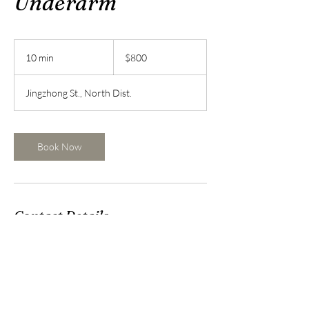
Underarm
800
新
10 min
1
$800
台
0
幣
m
Jingzhong St., North Dist.
i
n
Book Now
Contact Details
台灣台南市北區公園路487巷19號
mandy3292002@gmail.com