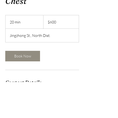
Chest
600
新
20 min
2
$600
台
0
幣
m
Jingzhong St., North Dist.
i
n
Book Now
Contact Details
台灣台南市北區公園路487巷19號
mandy3292002@gmail.com