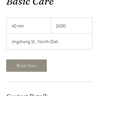
Basic Care
800
新
40 min
4
$800
台
0
幣
m
Jingzhong St., North Dist.
i
n
Book Now
Contact Details
台灣台南市北區公園路487巷19號
mandy3292002@gmail.com