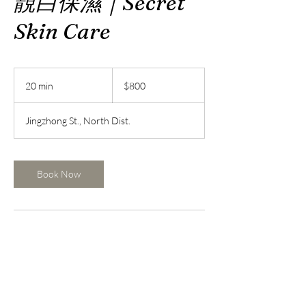
靚白保濕｜Secret
Skin Care
800
新
20 min
2
$800
台
0
幣
m
Jingzhong St., North Dist.
i
n
Book Now
Contact Details
台灣台南市北區公園路487巷19號
mandy3292002@gmail.com