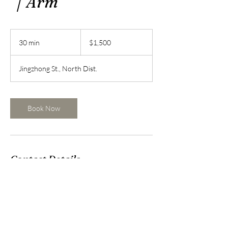
｜Arm
1,500
新
30 min
3
$1,500
台
0
幣
m
Jingzhong St., North Dist.
i
n
Book Now
Contact Details
台灣台南市北區公園路487巷19號
mandy3292002@gmail.com