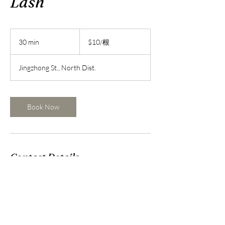
Lash
$10/
根
30 min
3
$10/根
0
m
Jingzhong St., North Dist.
i
n
Book Now
Contact Details
台灣台南市北區公園路487巷19號
mandy3292002@gmail.com