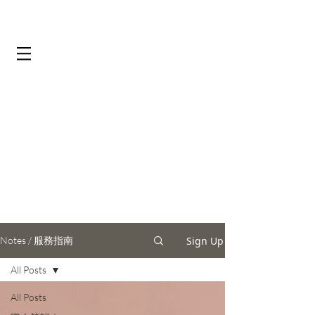
Notes / 服務指南
Sign Up
All Posts
All Posts