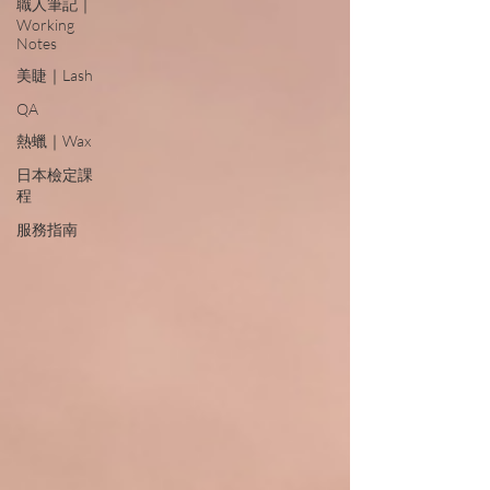
職人筆記｜
Working
Notes
美睫｜Lash
QA
熱蠟｜Wax
日本檢定課
程
服務指南